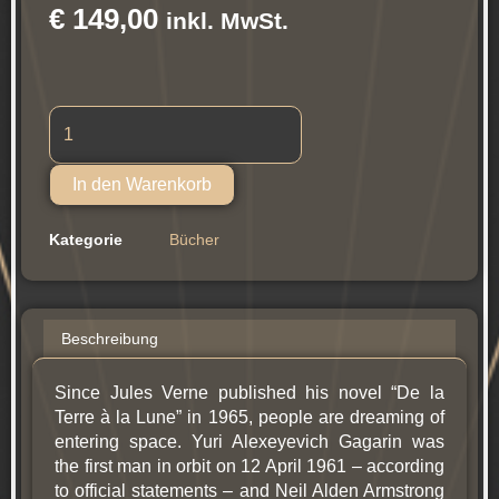
€
149,00
inkl. MwSt.
Space
Commercialization
Menge
Alternative:
In den Warenkorb
Kategorie
Bücher
Beschreibung
Since Jules Verne published his novel “De la
Terre à la Lune” in 1965, people are dreaming of
entering space. Yuri Alexeyevich Gagarin was
the first man in orbit on 12 April 1961 – according
to official statements – and Neil Alden Armstrong