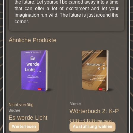
the future. Let yourself be carried away into a time
that can offer a lot of excitement and let your
imagination run wild. The future is just around the
corner.
Ähnliche Produkte
Preisspanne:
Dieses
€ 9,99
Produkt
bis
weist
€ 15,99
mehrere
Varianten
auf.
Die
Optionen
können
Bücher
Nicht vorrätig
auf
Wörterbuch 2: K-P
Bücher
der
Es werde Licht
Produktse
€
9,99
–
€
15,99
inkl. MwSt.
gewählt
Weiterlesen
Ausführung wählen
werden