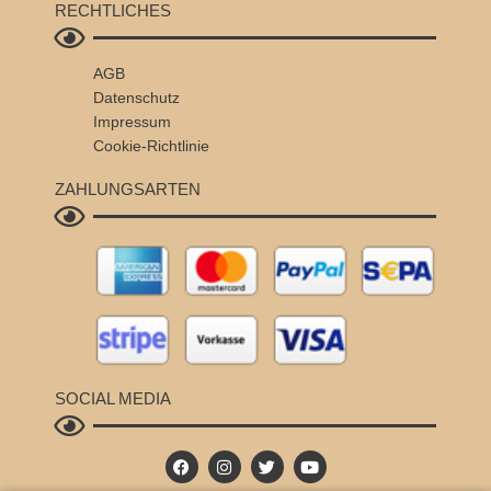
RECHTLICHES
AGB
Datenschutz
Impressum
Cookie-Richtlinie
ZAHLUNGSARTEN
SOCIAL MEDIA
F
I
T
Y