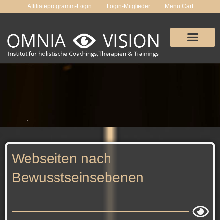
Zum
Affiliateprogramm-Login
Login-Mitglieder
Menu Cart
Inhalt
springen
Webseiten nach
Bewusstseinsebenen