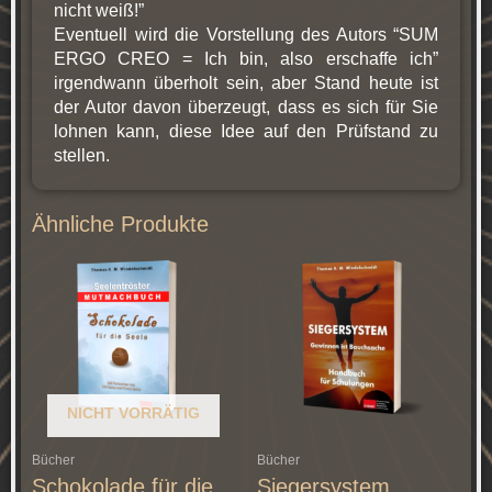
nicht weiß!”
Eventuell wird die Vorstellung des Autors “SUM
ERGO CREO = Ich bin, also erschaffe ich”
irgendwann überholt sein, aber Stand heute ist
der Autor davon überzeugt, dass es sich für Sie
lohnen kann, diese Idee auf den Prüfstand zu
stellen.
Ähnliche Produkte
Preisspanne:
Dieses
€ 39,99
Produkt
bis
weist
€ 49,99
mehrere
Varianten
auf.
Die
NICHT VORRÄTIG
Optionen
können
Bücher
Bücher
auf
Schokolade für die
Siegersystem
der