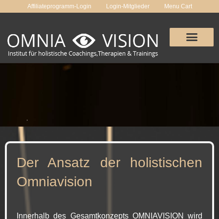
Zum
Affiliateprogramm-Login
Login-Mitglieder
Menu Cart
Inhalt
springen
Der Ansatz der holistischen
Omniavision
Innerhalb des Gesamtkonzepts OMNIAVISION wird