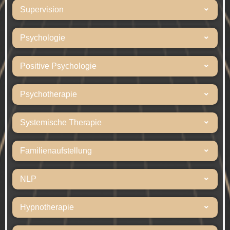
Supervision
Psychologie
Positive Psychologie
Psychotherapie
Systemische Therapie
Familienaufstellung
NLP
Hypnotherapie