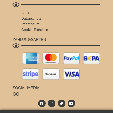
AGB
Datenschutz
Impressum
Cookie-Richtlinie
ZAHLUNGSARTEN
SOCIAL MEDIA
F
I
T
Y
a
n
w
o