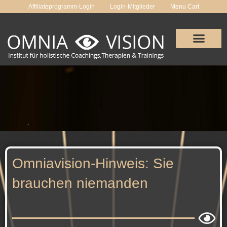
Zum
Affiliateprogramm-Login
Login-Mitglieder
Menu Cart
Inhalt
springen
Omniavision-Hinweis: Sie
brauchen niemanden